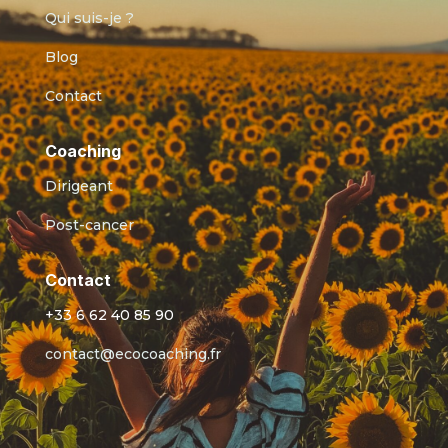
Qui suis-je ?
Blog
Contact
Coaching
Dirigeant
Post-cancer
Contact
+33 6 62 40 85 90
contact@ecocoaching.fr