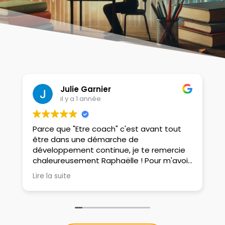
Julie Garnier
il y a 1 année
Parce que "Etre coach" c'est avant tout
l
être dans une démarche de
g
développement continue, je te remercie
R
chaleureusement Raphaëlle ! Pour m'avoir
é
accompagné sur le magnifique chemin de
t
Lire la suite
L
la libération, m'avoir poussé dans mes
e
retranchements personnels et ainsi,
m'avoir propulsé dans la continuité de
mes propres objectifs et challenges !
Raphaëlle... juste MERCI !