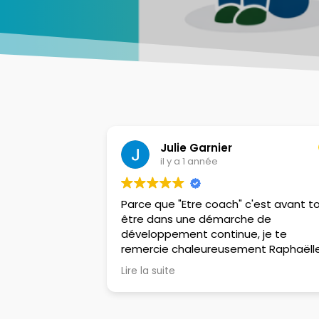
Julie Garnier
il y a 1 année
Parce que "Etre coach" c'est avant t
être dans une démarche de
développement continue, je te
remercie chaleureusement Raphaëlle
Pour m'avoir accompagné sur le
Lire la suite
magnifique chemin de la libération,
m'avoir poussé dans mes
retranchements personnels et ainsi,