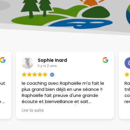
Sophie Inard
il y a 2 ans
out
le coaching avec Raphaëlle m'a fait le
Ra
plus grand bien déjà en une séance !!
tr
Raphaëlle fait preuve d'une grande
co
 !
écoute et bienveillance et sait
re
s'adapter tout de suite / comprend
Lire la suite
très bien ce qui est parfois caché
derriere les mots. Merci !