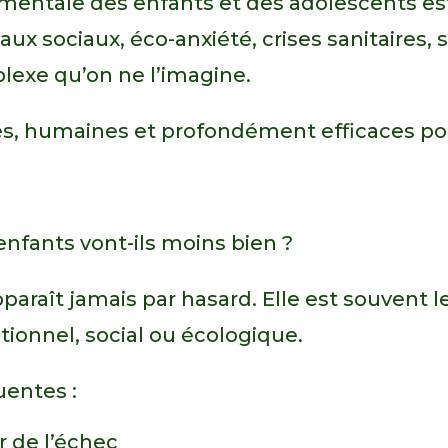
té mentale des enfants et des adolescents e
eaux sociaux, éco-anxiété, crises sanitaires,
exe qu’on ne l’imagine.
ples, humaines et profondément efficaces p
enfants vont-ils moins bien ?
paraît jamais par hasard. Elle est souvent l
onnel, social ou écologique.
uentes :
ur de l’échec