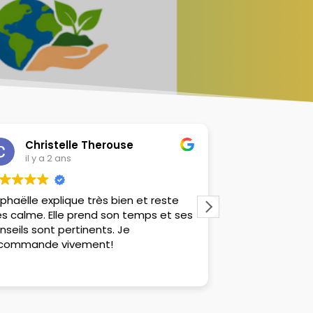
Christelle Therouse
Audrey
il y a 2 ans
il y a 2 a
phaëlle explique très bien et reste
Raphaëlle est 
ès calme. Elle prend son temps et ses
J'ai pu partici
nseils sont pertinents. Je
groupe et c'ét
commande vivement!
car j'ai besoin
d'apprendre de
Lire la suite
savoir du group
J'ai pu travaill
moins d'appréhen