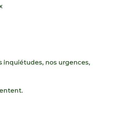
x
s inquiétudes, nos urgences,
sentent.