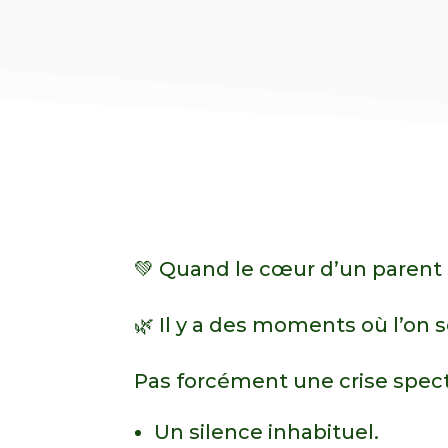
m'avoir propulsé dans la continuité d
mes propres objectifs et challenges 
Raphaëlle... juste MERCI !
💚 Quand le cœur d’un parent 
🌿 Il y a des moments où l’on
Pas forcément une crise specta
Un silence inhabituel.