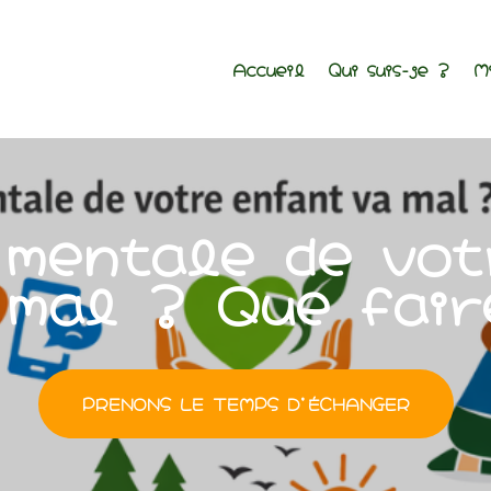
Accueil
Qui suis-je ?
M
 mentale de vot
 mal ? Que fair
PRENONS LE TEMPS D'ÉCHANGER