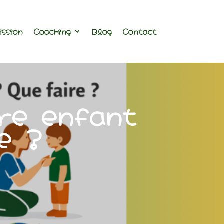
ission
Coaching
Blog
Contact
re enfant
e ?