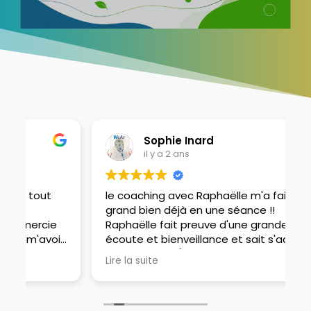
Sophie Inard
il y a 2 ans
le coaching avec Raphaëlle m'a fait le plus
R
grand bien déjà en une séance !!
c
Raphaëlle fait preuve d'une grande
c
r
écoute et bienveillance et sait s'adapter
v
e
tout de suite / comprend très bien ce qui
Lire la suite
est parfois caché derriere les mots. Merci !