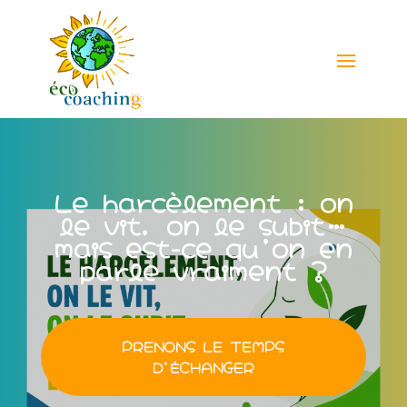
Le harcèlement : on
le vit, on le subit…
mais est-ce qu’on en
parle vraiment ?
PRENONS LE TEMPS
D'ÉCHANGER