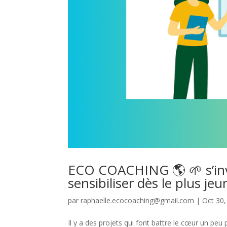
ECO COACHING 🌎 🌱 s’invi
sensibiliser dès le plus j
par
raphaelle.ecocoaching@gmail.com
|
Oct 30,
Il y a des projets qui font battre le cœur un 