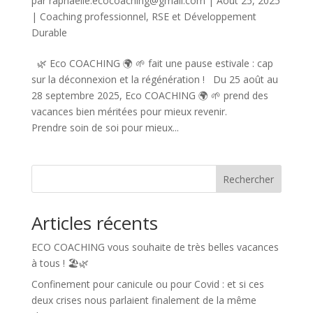
par
raphaelle.ecocoaching@gmail.com
|
Août 25, 2025
|
Coaching professionnel
,
RSE et Développement
Durable
🌿 Eco COACHING 🌍 🌱 fait une pause estivale : cap
sur la déconnexion et la régénération ! Du 25 août au
28 septembre 2025, Eco COACHING 🌍 🌱 prend des
vacances bien méritées pour mieux revenir.
Prendre soin de soi pour mieux...
Rechercher
Articles récents
ECO COACHING vous souhaite de très belles vacances
à tous ! 🏖️🌿
Confinement pour canicule ou pour Covid : et si ces
deux crises nous parlaient finalement de la même