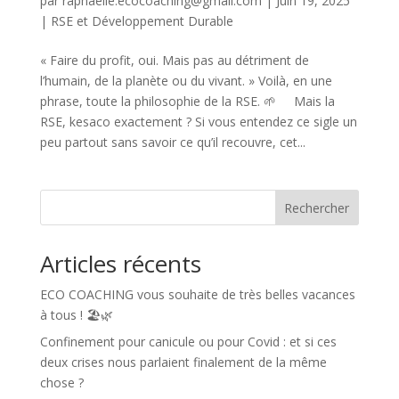
par
raphaelle.ecocoaching@gmail.com
|
Juin 19, 2025
|
RSE et Développement Durable
« Faire du profit, oui. Mais pas au détriment de
l’humain, de la planète ou du vivant. » Voilà, en une
phrase, toute la philosophie de la RSE. 🌱 Mais la
RSE, kesaco exactement ? Si vous entendez ce sigle un
peu partout sans savoir ce qu’il recouvre, cet...
Rechercher
Articles récents
ECO COACHING vous souhaite de très belles vacances
à tous ! 🏖️🌿
Confinement pour canicule ou pour Covid : et si ces
deux crises nous parlaient finalement de la même
chose ?