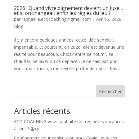
2026 : Quand vivre dignement devient un luxe…
et si on changeait enfin les règles du jeu ?
par
raphaelle.ecocoaching@gmail.com
|
Avr 16, 2026
|
Blog
Il y a encore quelques années, cette idée semblait
impensable. Et pourtant, en 2026, elle est devenue une
réalité pour beaucoup. Choisir entre se nourrir, se
chauffer, se laver ou se déplacer. Je ne sais pas pour
vous, mais moi, ça me révolte profondément. Pas...
Rechercher
Articles récents
ECO COACHING vous souhaite de très belles vacances
à tous ! 🏖️🌿
Confinement pour canicule ou pour Covid : et si ces