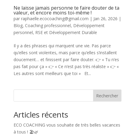
Ne laisse jamais personne te faire douter de ta
valeur, et encore moins toi-même !
par
raphaelle.ecocoaching@gmail.com
|
Jan 26, 2026
|
Blog
,
Coaching professionnel
,
Développement
personnel
,
RSE et Développement Durable
Il y a des phrases qui marquent une vie. Pas parce
qu’elles sont violentes, mais parce qu’elles s’installent
doucement… et finissent par faire douter. 👉 « Tu n’es
pas fait pour ça » 👉 « Ce n’est pas très réaliste » 👉 «
Les autres sont meilleurs que toi » Et...
Rechercher
Articles récents
ECO COACHING vous souhaite de très belles vacances
à tous ! 🏖️🌿