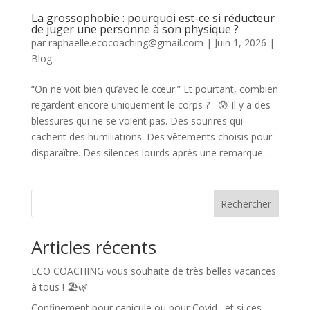
La grossophobie : pourquoi est-ce si réducteur
de juger une personne à son physique ?
par
raphaelle.ecocoaching@gmail.com
|
Juin 1, 2026
|
Blog
“On ne voit bien qu’avec le cœur.” Et pourtant, combien
regardent encore uniquement le corps ? 😰 Il y a des
blessures qui ne se voient pas. Des sourires qui
cachent des humiliations. Des vêtements choisis pour
disparaître. Des silences lourds après une remarque...
Rechercher
Articles récents
ECO COACHING vous souhaite de très belles vacances
à tous ! 🏖️🌿
Confinement pour canicule ou pour Covid : et si ces