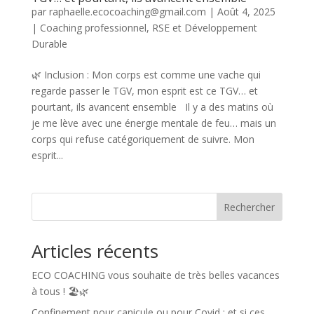
par
raphaelle.ecocoaching@gmail.com
|
Août 4, 2025
|
Coaching professionnel
,
RSE et Développement
Durable
🌿 Inclusion : Mon corps est comme une vache qui
regarde passer le TGV, mon esprit est ce TGV… et
pourtant, ils avancent ensemble Il y a des matins où
je me lève avec une énergie mentale de feu… mais un
corps qui refuse catégoriquement de suivre. Mon
esprit...
Rechercher
Articles récents
ECO COACHING vous souhaite de très belles vacances
à tous ! 🏖️🌿
Confinement pour canicule ou pour Covid : et si ces