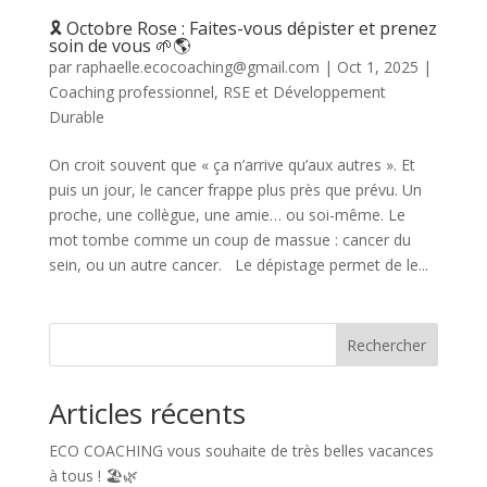
🎗️ Octobre Rose : Faites-vous dépister et prenez
soin de vous 🌱🌎
par
raphaelle.ecocoaching@gmail.com
|
Oct 1, 2025
|
Coaching professionnel
,
RSE et Développement
Durable
On croit souvent que « ça n’arrive qu’aux autres ». Et
puis un jour, le cancer frappe plus près que prévu. Un
proche, une collègue, une amie… ou soi-même. Le
mot tombe comme un coup de massue : cancer du
sein, ou un autre cancer. Le dépistage permet de le...
Rechercher
Articles récents
ECO COACHING vous souhaite de très belles vacances
à tous ! 🏖️🌿