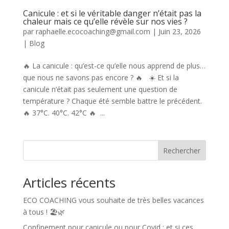
Canicule : et si le véritable danger n’était pas la
chaleur mais ce qu’elle révèle sur nos vies ?
par
raphaelle.ecocoaching@gmail.com
|
Juin 23, 2026
|
Blog
🔥 La canicule : qu’est-ce qu’elle nous apprend de plus…
que nous ne savons pas encore ? 🔥 ☀️ Et si la
canicule n’était pas seulement une question de
température ? Chaque été semble battre le précédent.
🔥 37°C. 40°C. 42°C 🔥 ...
Rechercher
Articles récents
ECO COACHING vous souhaite de très belles vacances
à tous ! 🏖️🌿
Confinement pour canicule ou pour Covid : et si ces