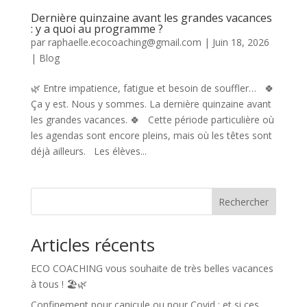
Dernière quinzaine avant les grandes vacances
: y a quoi au programme ?
par
raphaelle.ecocoaching@gmail.com
|
Juin 18, 2026
|
Blog
🌿 Entre impatience, fatigue et besoin de souffler… 🍀
Ça y est. Nous y sommes. La dernière quinzaine avant
les grandes vacances. 🍀 Cette période particulière où
les agendas sont encore pleins, mais où les têtes sont
déjà ailleurs. Les élèves...
Rechercher
Articles récents
ECO COACHING vous souhaite de très belles vacances
à tous ! 🏖️🌿
Confinement pour canicule ou pour Covid : et si ces