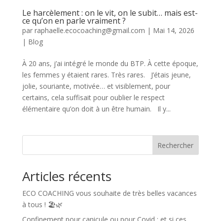
Le harcèlement : on le vit, on le subit… mais est-
ce qu’on en parle vraiment ?
par
raphaelle.ecocoaching@gmail.com
|
Mai 14, 2026
|
Blog
À 20 ans, j’ai intégré le monde du BTP. À cette époque,
les femmes y étaient rares. Très rares. J’étais jeune,
jolie, souriante, motivée… et visiblement, pour
certains, cela suffisait pour oublier le respect
élémentaire qu’on doit à un être humain. Il y...
Rechercher
Articles récents
ECO COACHING vous souhaite de très belles vacances
à tous ! 🏖️🌿
Confinement pour canicule ou pour Covid : et si ces